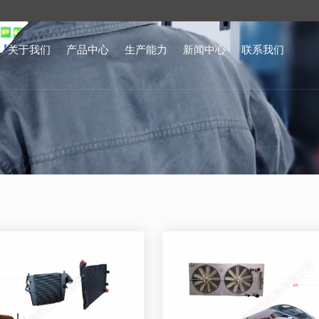
关于我们
产品中心
生产能力
新闻中心
联系我们
公司简介
工程机械
公司新闻
在线留言
生产能力
农林机械
行业资讯
矿车
压缩机
液压系统
发电机
风电
火车