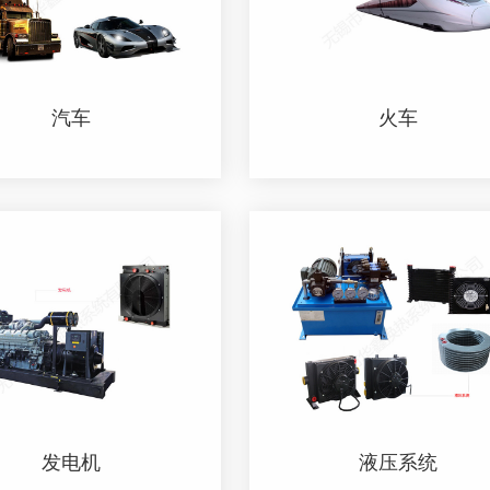
汽车
产品结构分类
翅片结构
汽车
火车
发电机
液压系统