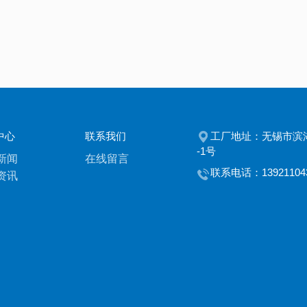
中心
联系我们
工厂地址：无锡市滨湖
-1号
新闻
在线留言
联系电话：13921104
资讯