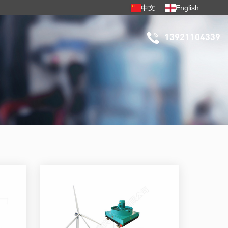
中文
English
13921104339