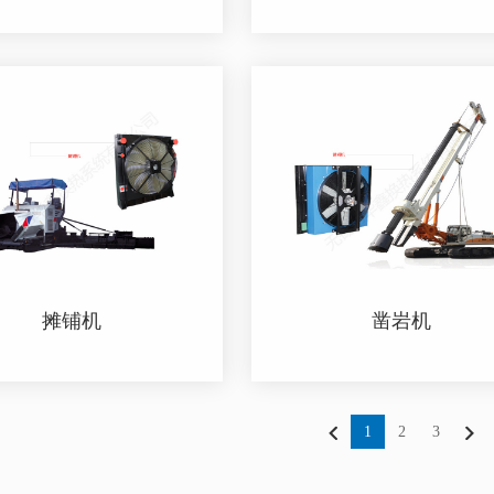
摊铺机
凿岩机
1
2
3