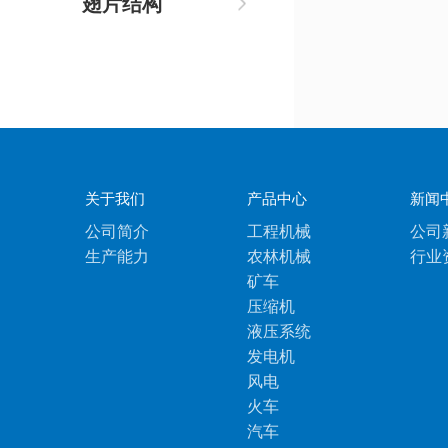
翅片结构
关于我们
产品中心
新闻
公司简介
工程机械
公司
生产能力
农林机械
行业
矿车
压缩机
液压系统
发电机
风电
火车
汽车