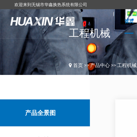
欢迎来到无锡市华鑫换热系统有限公司
首页
工程机械
>>
>>
首页
产品中心
工程机械
产品全景图