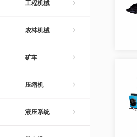
工程机械
农林机械
矿车
压缩机
液压系统