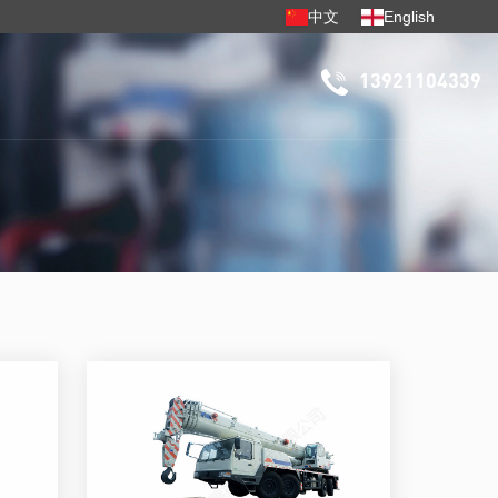
中文
English
13921104339