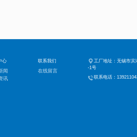
中心
联系我们
工厂地址：无锡市滨湖
-1号
新闻
在线留言
联系电话：13921104
资讯