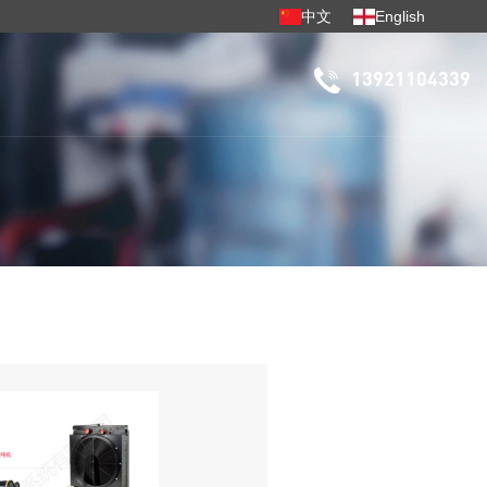
中文
English
13921104339