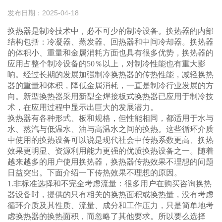
发布日期：2025-04-18
换热器是制冷技术中，必不可少的制冷设备。换热器的内部
结构包括：冷凝器、蒸发器、回热器和中间冷却器。换热器
的体积小、重量和金属消耗方面也具有很多优势，换热器的
应用占整个制冷设备的50％以上，对制冷性能也有重大影
响。经过长期的发展加强制冷换热器的传热性能，减轻换热
器的重量和体积，降低金属消耗，一直是制冷行业发展的方
向。新型换热器采用新型全焊接板式换热器已应用于制冷技
术，在应用过程中显示出巨大的发展潜力。
换热器有各种形式、板和规格，但性能相同，都适用于水与
水、蒸汽与低温水、油与高温水之间的换热。这些循环介质
中使用的换热设备可以说是现代社会中传热系数更高、换热
效果更明显、资源利用能力更强的优质换热设备之一。随着
越来越多的用户使用换热器，换热器传热效果不理想的问题
日益突出。下面介绍一下传热效果不理想的原因。
1.非标准选择和不完全考虑流量：很多用户在购买咨询换热
器设备时，提供的只有相关的换热面积或换热量，没有考虑
循环介质及其性质、流量、成分和工作压力，只是简单地考
虑换热器的换热面积，而忽略了其他要求。所以要么选择